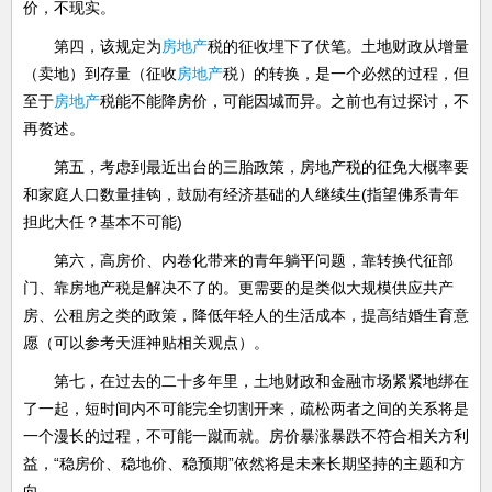
价，不现实。
第四，该规定为
房地产
税的征收埋下了伏笔。土地财政从增量
（卖地）到存量（征收
房地产
税）的转换，是一个必然的过程，但
至于
房地产
税能不能降房价，可能因城而异。之前也有过探讨，不
再赘述。
第五，考虑到最近出台的三胎政策，房地产税的征免大概率要
和家庭人口数量挂钩，鼓励有经济基础的人继续生(指望佛系青年
担此大任？基本不可能)
第六，高房价、内卷化带来的青年躺平问题，靠转换代征部
门、靠房地产税是解决不了的。更需要的是类似大规模供应共产
房、公租房之类的政策，降低年轻人的生活成本，提高结婚生育意
愿（可以参考天涯神贴相关观点）。
第七，在过去的二十多年里，土地财政和金融市场紧紧地绑在
了一起，短时间内不可能完全切割开来，疏松两者之间的关系将是
一个漫长的过程，不可能一蹴而就。房价暴涨暴跌不符合相关方利
益，“稳房价、稳地价、稳预期”依然将是未来长期坚持的主题和方
向。