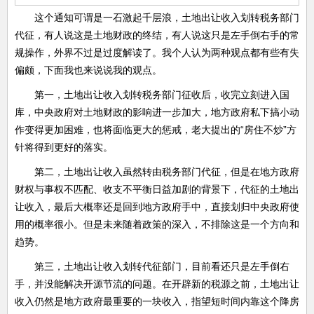
这个通知可谓是一石激起千层浪，土地出让收入划转税务部门
代征，有人说这是土地财政的终结，有人说这只是左手倒右手的常
规操作，外界不过是过度解读了。我个人认为两种观点都有些有失
偏颇，下面我也来说说我的观点。
第一，土地出让收入划转税务部门征收后，收完立刻进入国
库，中央政府对土地财政的影响进一步加大，地方政府私下搞小动
作变得更加困难，也将面临更大的惩戒，老大提出的“房住不炒”方
针将得到更好的落实。
第二，土地出让收入虽然转由税务部门代征，但是在地方政府
财权与事权不匹配、收支不平衡日益加剧的背景下，代征的土地出
让收入，最后大概率还是回到地方政府手中，直接划归中央政府使
用的概率很小。但是未来随着政策的深入，不排除这是一个方向和
趋势。
第三，土地出让收入划转代征部门，目前看还只是左手倒右
手，并没能解决开源节流的问题。在开辟新的税源之前，土地出让
收入仍然是地方政府最重要的一块收入，指望短时间内靠这个降房