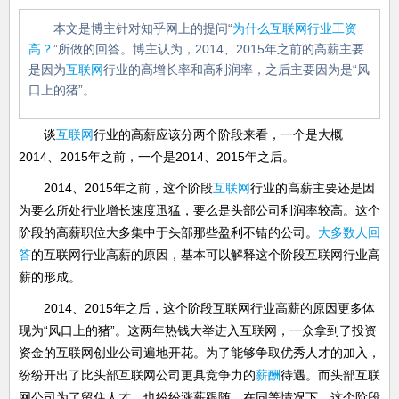
本文是博主针对知乎网上的提问“
为什么
互
联网行业工资
高？
”所做的回答。博主认为，2014、2015年之前的高薪主要
是因为
互联网
行业的高增长率和高利润率，之后主要因为是“风
口上的猪”。
谈
互联网
行业的高薪应该分两个阶段来看，一个是大概
2014、2015年之前，一个是2014、2015年之后。
2014、2015年之前，这个阶段
互联网
行业的高薪主要还是因
为要么所处行业增长速度迅猛，要么是头部公司利润率较高。这个
阶段的高薪职位大多集中于头部那些盈利不错的公司。
大多数人回
答
的互联网行业高薪的原因，基本可以解释这个阶段互联网行业高
薪的形成。
2014、2015年之后，这个阶段互联网行业高薪的原因更多体
现为“风口上的猪”。这两年热钱大举进入互联网，一众拿到了投资
资金的互联网创业公司遍地开花。为了能够争取优秀人才的加入，
纷纷开出了比头部互联网公司更具竞争力的
薪酬
待遇。而头部互联
网公司为了留住人才，也纷纷涨薪跟随。在同等情况下，这个阶段