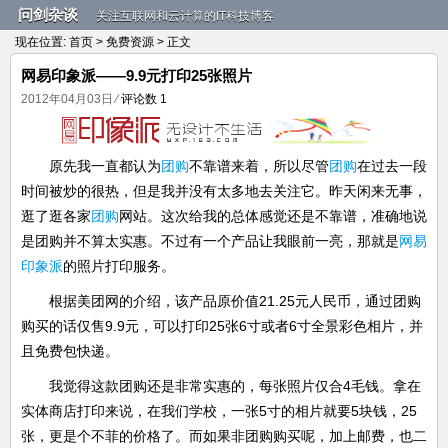
问剑杂谈
关注互联网和云计算的IT科技博客
现在位置:
首页
>
免费资源
> 正文
网易印象派——9.9元打印25张照片
2012年04月03日
⁄
评论数 1
原先我一直都认为
团购
不靠谱来着，所以尽管
团购
在过去一段
时间被炒的很热，但是我并没有太多地去关注它。昨天闲来无事，
逛了逛各家
团购
网站。这次给我的总体感觉还是不靠谱，准确地说
是团购并不算太实惠。不过有一个产品让我眼前一亮，那就是
网易
印象派
的照片打印服务。
根据美团网的介绍，该产品原价值21.25元人民币，通过团购
购买的话仅售9.9元，可以打印25张6寸或者6寸全景彩色相片，并
且免费包快递。
我觉得这款团购还是非常实惠的，每张照片仅合4毛钱。拿在
实体商店打印来说，在我们学校，一张5寸的相片就要5块钱，25
张，更是个不菲的价格了。而如果非团购购买呢，加上邮费，也二