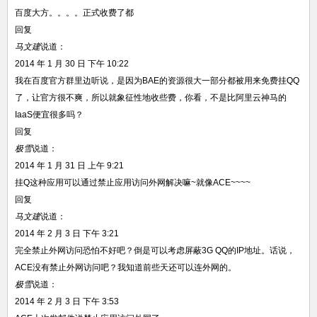
百度大方。。。。正式收费了都
回复
马文建
说道：
2014 年 1 月 30 日 下午 10:22
我在百度官方群里边听说，是因为BAE的资源很大一部分都被用来免费挂QQ
了，让官方很不爽，所以就象征性地收些费，你看，不是比阿里云神马的
IaaS便宜很多吗？
回复
极雪
说道：
2014 年 1 月 31 日 上午 9:21
挂Q这种应用可以通过禁止应用访问外网解决嘛~就像ACE~~~~
回复
马文建
说道：
2014 年 2 月 3 日 下午 3:21
完全禁止外网访问恐怕不好吧？倒是可以考虑屏蔽3G QQ的IP地址。话说，
ACE没有禁止外网访问吧？我知道前些天还可以连外网的。
极雪
说道：
2014 年 2 月 3 日 下午 3:53