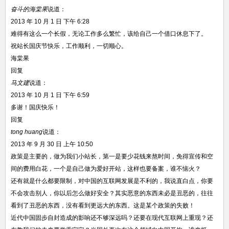
奋斗的海棠果
说道：
2013 年 10 月 1 日 下午 6:28
难得有这么一个长假，无论工作多么繁忙，该给自己一个借口休息下了。
祝站长国庆节快乐，工作顺利，一切顺心。
海棠果
回复
马文建
说道：
2013 年 10 月 1 日 下午 6:59
多谢！国庆快乐！
回复
tong huang
说道：
2013 年 9 月 30 日 上午 10:50
政策是主要的，做为我们小站长，第一是要少花钱来熬时间，免得宣传和空
间的费用白花，一个是自己做为爱好开站，这样也要备案，谁不恼火？
还有就是什么都要限制，对中国的互联网发展是不利的，我说直白点，你要
不会攻击别人，你以后怎么做好安全？其实恶意的东西未必是丑恶的，往往
看到了丑恶的东西，没有看到更远大的东西。这是某个政策的失败！
近代中国固步自封造成的影响还不够深远吗？还要在现代互联网上重现？还