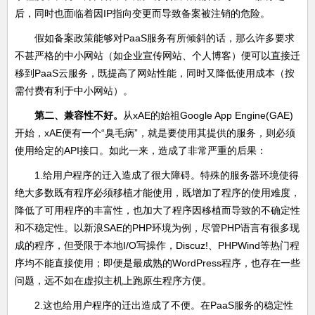
后，同时也面临着因IP指向变更而导致备案被注销的危险。
假如备案政策能够对PaaS服务有所倾斜的话，那么许多要求
不甚严格的中小网站（如企业宣传网站、个人博客）便可以直接迁
移到PaaS云服务，既提高了网站性能，同时又降低使用成本（按
需付费有利于中小网站）。
第二、兼容性不好。
从xAE的始祖Google App Engine(GAE)
开始，xAE便有一个“臭毛病”，就是要使用其提供的服务，则必须
使用给定的API接口。如此一来，造成了非常严重的后果：
1.给用户程序的迁入造成了很大障碍。特殊的服务器环境使得
绝大多数既有程序必须移植才能使用，既增加了程序的使用难度，
降低了可用程序的丰富性，也加大了程序因移植而导致的不确定性
和不稳定性。以新浪SAE的PHP环境为例，尽管PHP语言有很多现
成的程序，但受限于本地I/O写操作，Discuz!、PHPWind等热门程
序均不能直接使用；即便是最成熟的WordPress程序，也存在一些
问题，远不如在虚拟主机上跑原生程序方便。
2.这也给用户程序的迁出造成了不便。在PaaS服务的稳定性