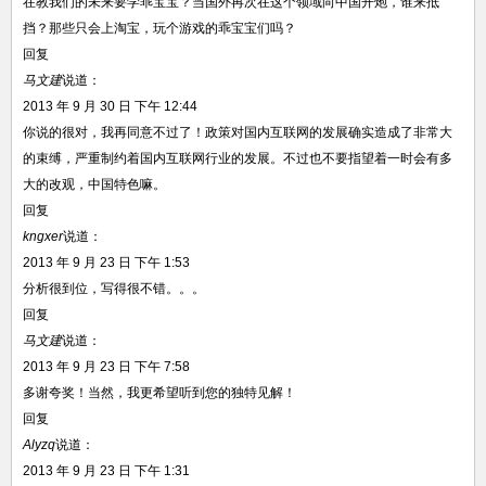
在教我们的未来要学乖宝宝？当国外再次在这个领域向中国开炮，谁来抵
挡？那些只会上淘宝，玩个游戏的乖宝宝们吗？
回复
马文建
说道：
2013 年 9 月 30 日 下午 12:44
你说的很对，我再同意不过了！政策对国内互联网的发展确实造成了非常大
的束缚，严重制约着国内互联网行业的发展。不过也不要指望着一时会有多
大的改观，中国特色嘛。
回复
kngxer
说道：
2013 年 9 月 23 日 下午 1:53
分析很到位，写得很不错。。。
回复
马文建
说道：
2013 年 9 月 23 日 下午 7:58
多谢夸奖！当然，我更希望听到您的独特见解！
回复
Alyzq
说道：
2013 年 9 月 23 日 下午 1:31