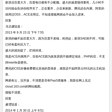
新浪没百度大方，百度每日都有不少配额。盛大的速度慢得要死，几小时不
访问就会告诉你程序关了，正在重开，少后来刷新。腾讯还在内测。阿里的
就用过OSS，ACE没用过。不知道搜狐网易会不会加入进来。
回复
马文建
说道：
2013 年 9 月 23 日 下午 7:55
新浪的确不如百度大方，因为百度不差钱，耗得起；新浪SAE则不同，可能
已经有盈利压力了。
盛大的就别提了，烂得掉渣。
我是ACE内测用户，目前ACE因为政策原因不能绑定域名，PHP的话，不支
持rewrite是硬伤。
腾讯的CEE好像收费要比其他的贵很多，感觉还不如阿里云69元的云主机划
算。
网易有云，没开放，不清楚是否有PaaS类服务，我曾在网上见过
cloud.163.com的网站截图。
搜狐不清楚。
回复
极雪
说道：
2014 年 1 月 30 日 上午 9:51