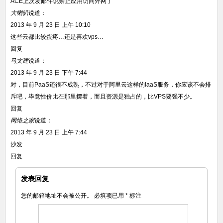
ACE上次发邮件说禁止应用访问外网了
大喇叭
说道：
2013 年 9 月 23 日 上午 10:10
这些云都比较蛋疼…还是喜欢vps…
回复
马文建
说道：
2013 年 9 月 23 日 下午 7:44
对，目前PaaS还很不成熟，不过对于阿里云这样的IaaS服务，你应该不会排
斥吧，毕竟性价比在那里摆着，而且资源是独占的，比VPS要强不少。
回复
网络之家
说道：
2013 年 9 月 23 日 上午 7:44
沙发
回复
发表回复
您的邮箱地址不会被公开。
必填项已用
*
标注