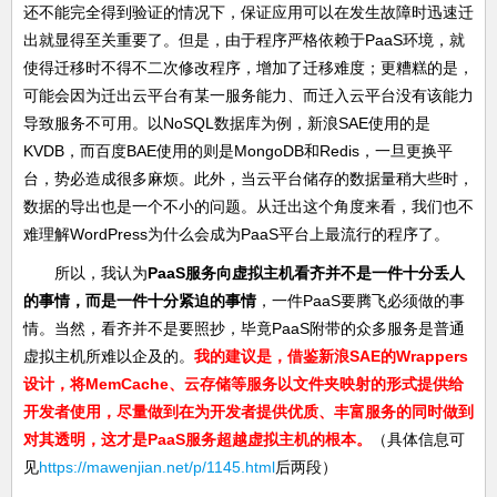
还不能完全得到验证的情况下，保证应用可以在发生故障时迅速迁
出就显得至关重要了。但是，由于程序严格依赖于PaaS环境，就
使得迁移时不得不二次修改程序，增加了迁移难度；更糟糕的是，
可能会因为迁出云平台有某一服务能力、而迁入云平台没有该能力
导致服务不可用。以NoSQL数据库为例，新浪SAE使用的是
KVDB，而百度BAE使用的则是MongoDB和Redis，一旦更换平
台，势必造成很多麻烦。此外，当云平台储存的数据量稍大些时，
数据的导出也是一个不小的问题。从迁出这个角度来看，我们也不
难理解WordPress为什么会成为PaaS平台上最流行的程序了。
所以，我认为
PaaS服务向虚拟主机看齐并不是一件十分丢人
的事情，而是一件十分紧迫的事情
，一件PaaS要腾飞必须做的事
情。当然，看齐并不是要照抄，毕竟PaaS附带的众多服务是普通
虚拟主机所难以企及的。
我的建议是，借鉴新浪SAE的Wrappers
设计，将MemCache、云存储等服务以文件夹映射的形式提供给
开发者使用，尽量做到在为开发者提供优质、丰富服务的同时做到
对其透明，这才是PaaS服务超越虚拟主机的根本。
（具体信息可
见
https://mawenjian.net/p/1145.html
后两段）