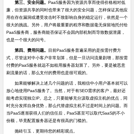
第三、安全问题。
PaaS服务因为资源共享而使得价格相对低
廉，但资源共享的同时也带来了很大的安全问题，怎样保证其他应
用在存在漏洞或遭受攻击时不致影响自身的稳定运行，依然是一个
很大的挑战。另外，用户将最重要的程序和数据毫无保留地托付给
PaaS服务商，服务商能否保证不会因内部机制而导致数据泄露，
也是一个很大的问号。
第四、费用问题。
目前PaaS服务普遍采用的是按需付费方
式，尽管这对中小客户非常划算，但是一旦访问流量剧增，那按需
付费的PaaS服务就远不如租用服务器划算了。另外，要是被恶意
刷流量的话，那么支付的费用也是很可观的。
如果能够解决上述几个问题的话，我相信中小用户基本就可以
放心地使用PaaS服务了。当然，对于有SEO需求的客户，最好还
能考虑实现独立IP。总之，只要能够充分汲取虚拟主机的优点，同
时充分发挥自身优势，那么代替虚拟主机不过是时间上的问题。而
当PaaS逐渐获得人们的信任后，PaaS甚至可以取代SaaS的不小
份额，毕竟配置服务器还是有很高的门槛的。
抛砖引玉，更期待您的精彩观点。