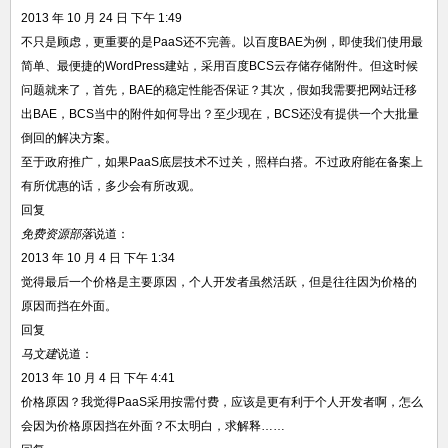
2013 年 10 月 24 日 下午 1:49
不只是顾虑，更重要的是PaaS还不完善。以百度BAE为例，即使我们使用最
简单、最便捷的WordPress建站，采用百度BCS云存储存储附件。但这时候
问题就来了，首先，BAE的稳定性能否保证？其次，假如我需要把网站迁移
出BAE，BCS当中的附件如何导出？至少现在，BCS还没有提供一个大批量
倒回的解决方案。
至于政府推广，如果PaaS底层技术不过关，照样白搭。不过政府能在备案上
有所优惠的话，多少会有所改观。
回复
免费资源部落
说道：
2013 年 10 月 4 日 下午 1:34
觉得最后一个价格是主要原因，个人开发者虽然活跃，但是往往因为价格的
原因而挡在外面。
回复
马文建
说道：
2013 年 10 月 4 日 下午 4:41
价格原因？我觉得PaaS采用按需付费，应该是更有利于个人开发者啊，怎么
会因为价格原因挡在外面？不太明白，求解释……