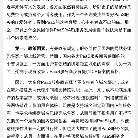
近年来鲜有大的发展，各方面依然有待提高，所以更多的是被作为
免费空间或搭建个人博客使用。作为一个长期关注并看好PaaS服
务的IT爱好者，看到PaaS的这种窘境，心中有种说不出的痛。那
么，究竟是什么原因使得PaaS(xAE)服务发展缓慢？我认为是下面
几个因素造成的。
第一、政策因素。
有关政策规定，服务器位于国内的网站必须
先备案才能上线运营。然而，国内各大PaaS服务商普遍面临的一
个窘境就是，一方面用户有强烈的绑定独立域名的需求，而另一方
面，受制于现有政策，PaaS服务商没有提供ICP备案的资格。
因此，大多数PaaS服务商选择了不支持独立域名绑定，或者
在海外搭建反向代理来间接支持该功能。如此一来，或不能满足用
户的基本需求，或访问缓慢，经常出现“连接超时”、“网络被重置”
等网络错误，影响用户体验。即便是支持域名绑定到国内IP的服务
商，也要求待绑定域名已经完成备案，从而导致了很多用户不得不
先购买一个廉价的国内空间备案，再将域名绑回PaaS服务。即便
这样操作具有一定的可行性，但也大大增加了使用PaaS服务的复
杂程度；从另一方面讲，在用户将顶级域名解析到PaaS服务之