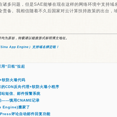
存在诸多问题，但是SAE能够在现在这样的网络环境中支持域
全责备。我相信随着不久后国家对云计算扶持政策的出台，域
章均为原创，转载请以链接形式标明博文地址。
Sina App Engine）支持域名绑定啦！
应用“日租”扯起
N+软防火墙代码
E的CDN反向代理+软防火墙小程序
网站短信、邮件报警系统
的——慎用CNAME记录
p Engine)搬家了
dPress评论自动邮件回复功能