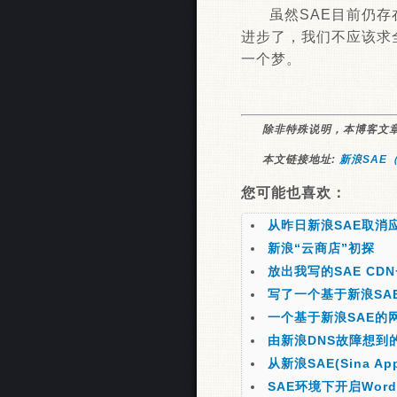
虽然SAE目前仍
进步了，我们不应该求
一个梦。
除非特殊说明，本博客文
本文链接地址:
新浪SAE（
您可能也喜欢：
从昨日新浪SAE取消
新浪“云商店”初探
放出我写的SAE CD
写了一个基于新浪SA
一个基于新浪SAE的
由新浪DNS故障想到
从新浪SAE(Sina Ap
SAE环境下开启Wor