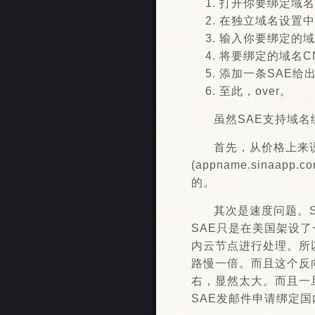
打开你要绑定域名
在独立域名设置中
输入你要绑定的域
将要绑定的域名CN
添加一条SAE给
至此，over。
虽然SAE支持域
首先，从价格上来
(appname.sina
的。
其次是速度问题。
SAE只是在美国架设
内云节点进行处理。所
路慢一倍。而且这个反向
右，显然太大。而且一
SAE发邮件申请绑定