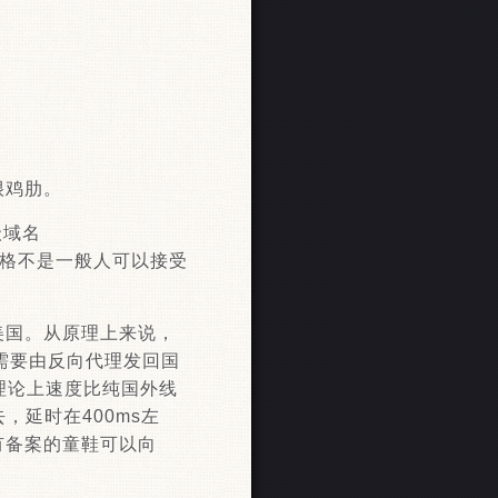
很鸡肋。
级域名
G。价格不是一般人可以接受
美国。从原理上来说，
需要由反向代理发回国
理论上速度比纯国外线
，延时在400ms左
有备案的童鞋可以向