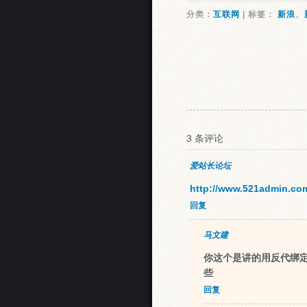
分类：
互联网
| 标签：
新浪
、
3 条评论
爱站长论坛
http://www.521admin.com
回复
马文建
你这个是讲的用反代绑定
些
回复