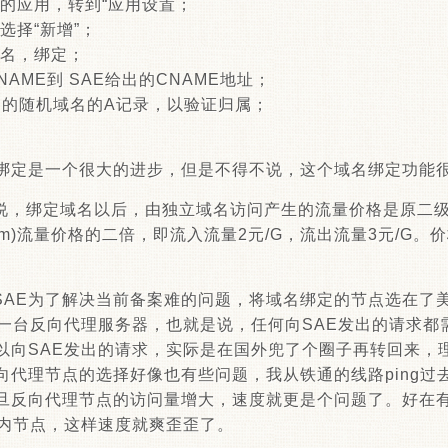
的应用，转到“应用设置；
选择“新增”；
名，绑定；
AME到 SAE给出的CNAME地址；
出的随机域名的A记录，以验证归属；
名绑定是一个很大的进步，但是不得不说，这个域名绑定功能
说，绑定域名以后，由独立域名访问产生的流量价格是原二
app.com)流量价格的二倍，即流入流量2元/G，流出流量3元/
SAE为了解决当前备案难的问题，将域名绑定的节点选在了
了一台反向代理服务器，也就是说，任何向SAE发出的请求都
以向SAE发出的请求，实际是在国外兜了个圈子再转回来，
代理节点的选择好像也有些问题，我从铁通的线路ping过去
旦反向代理节点的访问量增大，速度就更是个问题了。好在
国内节点，这样速度就爽歪歪了。