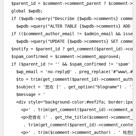
  $parent_id = $comment->comment_parent ? $comment->co
  global $wpdb;

  if ($wpdb->query("Describe {$wpdb->comments} comment
    $wpdb->query("ALTER TABLE {$wpdb->comments} ADD C
  if (($comment_author_email != $admin_email && isset
    $wpdb->query("UPDATE {$wpdb->comments} SET commen
  $notify = $parent_id ? get_comment($parent_id)->comm
  $spam_confirmed = $comment->comment_approved;

  if ($parent_id != '' && $spam_confirmed != 'spam' &&
    $wp_email = 'no-reply@' . preg_replace('#^www\.
    $to = trim(get_comment($parent_id)->comment_author
    $subject = '您在 [' . get_option("blogname") .
    $message = '

    <div style="background-color:#eef2fa; border:1px 
      <p>' . trim(get_comment($parent_id)->comment_au
      <p>您曾在《' . get_the_title($comment->comment_
       . trim(get_comment($parent_id)->comment_content
      <p>' . trim($comment->comment_author) . ' 给您的