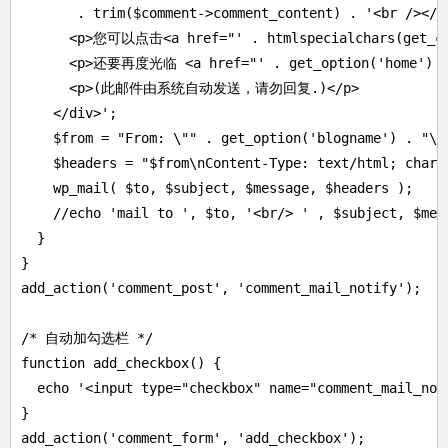
       . trim($comment->comment_content) . '<br /></p>
      <p>您可以点击<a href="' . htmlspecialchars(get_
      <p>还要再度光临 <a href="' . get_option('home') . '
      <p>(此邮件由系统自动发送，请勿回复.)</p>

    </div>';

    $from = "From: \"" . get_option('blogname') . "\" 
    $headers = "$from\nContent-Type: text/html; chars
    wp_mail( $to, $subject, $message, $headers );

    //echo 'mail to ', $to, '<br/> ' , $subject, $mess
  }

}

add_action('comment_post', 'comment_mail_notify');

/* 自动加勾选栏 */

function add_checkbox() {

  echo '<input type="checkbox" name="comment_mail_n
}

add_action('comment_form', 'add_checkbox');
