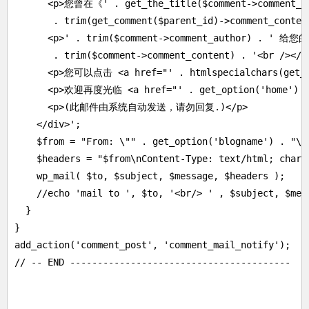
      <p>您曾在《' . get_the_title($comment->comment_
       . trim(get_comment($parent_id)->comment_content
      <p>' . trim($comment->comment_author) . ' 给您的
       . trim($comment->comment_content) . '<br /></p>
      <p>您可以点击 <a href="' . htmlspecialchars(get
      <p>欢迎再度光临 <a href="' . get_option('home') . '
      <p>(此邮件由系统自动发送，请勿回复.)</p>

    </div>';

    $from = "From: \"" . get_option('blogname') . "\" 
    $headers = "$from\nContent-Type: text/html; chars
    wp_mail( $to, $subject, $message, $headers );

    //echo 'mail to ', $to, '<br/> ' , $subject, $mess
  }

}

add_action('comment_post', 'comment_mail_notify');

// -- END ----------------------------------------