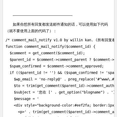
————————————————-
如果你想所有回复都发送邮件通知的话，可以使用如下代码
（就不要使用上面的代码了）：
/* comment_mail_notify v1.0 by willin kan. (所有回复都
function comment_mail_notify($comment_id) {

  $comment = get_comment($comment_id);

  $parent_id = $comment->comment_parent ? $comment->co
  $spam_confirmed = $comment->comment_approved;

  if (($parent_id != '') && ($spam_confirmed != 'spam'
    $wp_email = 'no-reply@' . preg_replace('#^www\.
    $to = trim(get_comment($parent_id)->comment_author
    $subject = '您在 [' . get_option("blogname") .
    $message = '

    <div style="background-color:#eef2fa; border:1px 
      <p>' . trim(get_comment($parent_id)->comment_au