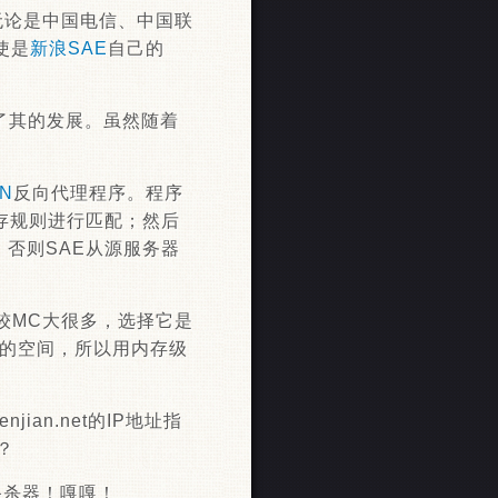
的，无论是中国电信、中国联
使是
新浪SAE
自己的
了其的发展。虽然随着
N
反向代理程序。程序
存规则进行匹配；然后
否则SAE从源服务器
较MC大很多，选择它是
大的空间，所以用内存级
an.net的IP地址指
？
备杀器！嘎嘎！