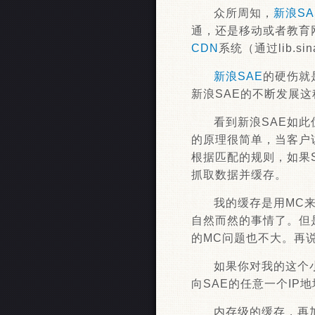
众所周知，
新浪SA
通，还是移动或者教育
CDN
系统（通过lib.s
新浪SAE
的硬伤就
新浪SAE的不断发展
看到新浪SAE如
的原理很简单，当客户
根据匹配的规则，如果
抓取数据并缓存。
我的缓存是用MC
自然而然的事情了。但
的MC问题也不大。再说
如果你对我的这个小程
向SAE的任意一个IP地
内存级的缓存，再