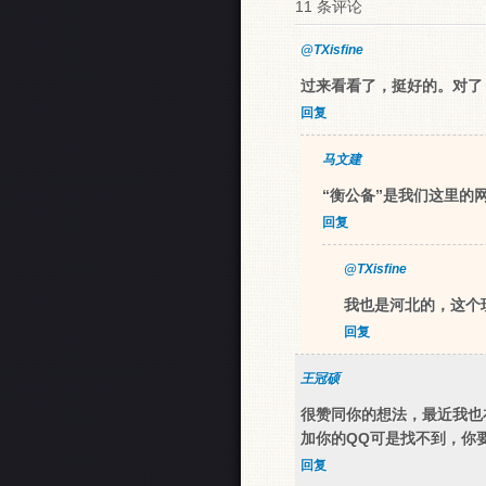
11 条评论
@TXisfine
过来看看了，挺好的。对了
回复
马文建
“衡公备”是我们这里的
回复
@TXisfine
我也是河北的，这个
回复
王冠硕
很赞同你的想法，最近我也
加你的QQ可是找不到，你
回复