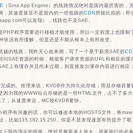
E
（Sina App Engine）的线路情况绝对是国内最厉害
网，其速度甚至不是国内的一些低级的
CDN
所能比拟的；即
inaapp.com可以发现），线路也不及SAE。
是PHP程序需要进行移植才能使用，所以一定程度上也限制
这种状况有所缓解，但是还是不能从根本上有所改变。
此优越的线路，我昨天心血来潮，写了一个基于新浪SAE的
CD
访问SAE资源的时候，根据客户请求资源的URL和相应的缓
SAE上有缓存并且尚未过期，则直接发出缓存内容进行相应；
来完成的。按理来说，KVDB作为持久化存储，而且存储容量
是因为我的WWW站点存储的是一些HTML文件，占不了多
了，从速度来说，MC较KVDB要快。
序有兴趣的话，你可以修改本地的HOSTS文件，将mawenji
址，比如115.182.15.250，你是不是发现速度有所提升了呢
加上国内顶尖的线路，绝对是极客杀人放火、居家旅行的必