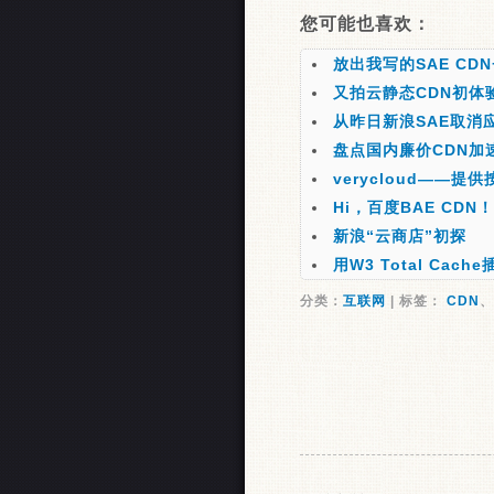
您可能也喜欢：
放出我写的SAE CD
又拍云静态CDN初体
从昨日新浪SAE取消
盘点国内廉价CDN加
verycloud——
Hi，百度BAE CDN！
新浪“云商店”初探
用W3 Total Cac
分类：
互联网
| 标签：
CDN
、