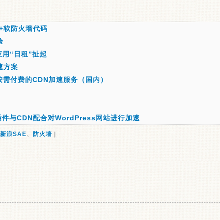
N+软防火墙代码
验
应用“日租”扯起
速方案
提供按需付费的CDN加速服务（国内）
he插件与CDN配合对WordPress网站进行加速
新浪SAE
、
防火墙
|