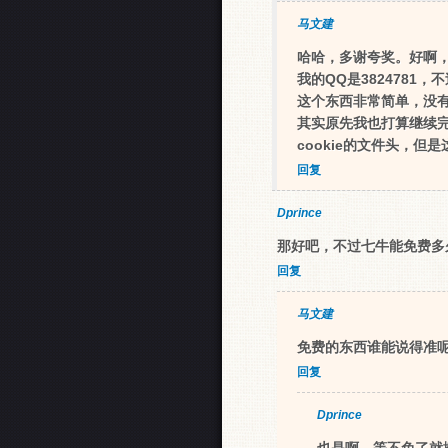
马文建
哈哈，多谢夸奖。好啊
我的QQ是382478
这个东西非常简单，没
其实原先我也打算继续完
cookie的文件头，
回复
Dprince
那好吧，不过七牛能免费多
回复
马文建
免费的东西谁能说得准
回复
Dprince