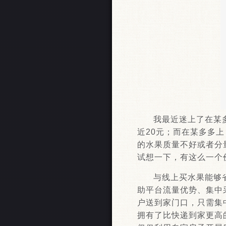
我最近迷上了在某
近20元；而在某多多
的水果质量不好或者分
试想一下，有这么一个
与线上买水果能够
助平台流量优势、集中
户送到家门口，只需集
拥有了比快递到家更高