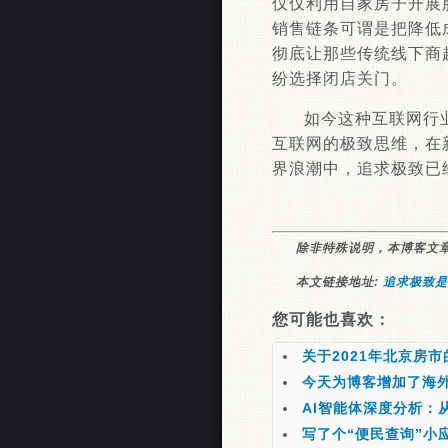
仅仅利用自家房子开展
销售链条可谓是把降低
彻底让那些传统线下商
纷选择闭店关门。
如今这种互联网行
互联网的极致思维，在
界浪潮中，追求极致已
除非特殊说明，本博客文
本文链接地址:
追求极致是
您可能也喜欢：
关于2021年北京房
今天为博客增加了海外
AI智能体深度分析：
写了个“便民查询”小