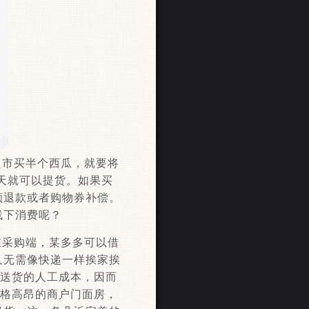
超市买半个西瓜，就要将
天就可以提货。如果买
额退款或者购物券补偿。
线下消费呢？
在采购端，某多多可以借
又无需像快递一样挨家挨
户送货的人工成本，因而
价格高昂的商户门面房，