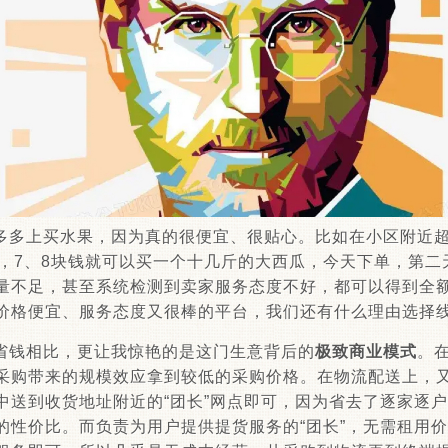
多多上买水果，因为真的很便宜、很贴心。比如在小区附近
上，7、8块钱就可以买一个十几斤的大西瓜，今天下单，第二
量不足，甚至系统检测到卖家服务态度不好，都可以得到全
价格便宜、服务态度又很棒的平台，我们还有什么理由选择
省钱相比，更让我惊艳的是这门生意背后的
极致商业模式
。
采购带来的规模效应拿到较低的采购价格。在物流配送上，
中送到收货地址附近的“团长”网点即可，因为省去了逐家逐
的性价比。而负责为用户提供提货服务的“团长”，无需租用