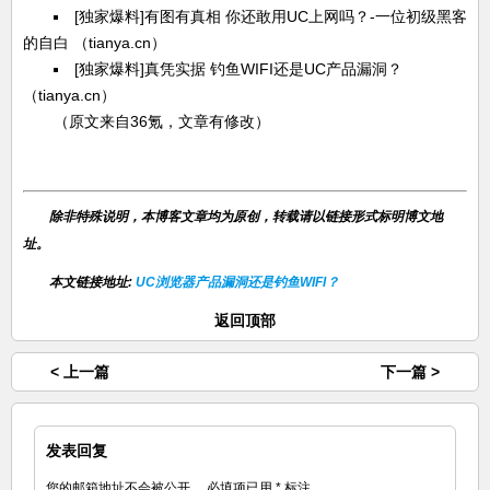
[独家爆料]有图有真相 你还敢用UC上网吗？-一位初级黑客
的自白
（tianya.cn）
[独家爆料]真凭实据 钓鱼WIFI还是UC产品漏洞？
（tianya.cn）
（原文来自36氪，文章有修改）
除非特殊说明，本博客文章均为原创，转载请以链接形式标明博文地
址。
本文链接地址:
UC浏览器产品漏洞还是钓鱼WIFI？
返回顶部
< 上一篇
下一篇 >
发表回复
您的邮箱地址不会被公开。
必填项已用
*
标注