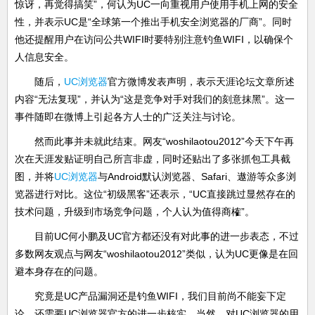
惊讶，再觉得搞笑”，何认为UC一向重视用户使用手机上网的安全
性，并表示UC是“全球第一个推出手机安全浏览器的厂商”。同时
他还提醒用户在访问公共WIFI时要特别注意钓鱼WIFI，以确保个
人信息安全。
随后，
UC浏览器
官方微博发表声明，表示天涯论坛文章所述
内容“无法复现”，并认为“这是竞争对手对我们的刻意抹黑”。这一
事件随即在微博上引起各方人士的广泛关注与讨论。
然而此事并未就此结束。网友“woshilaotou2012”今天下午再
次在天涯发贴证明自己所言非虚，同时还贴出了多张抓包工具截
图，并将
UC浏览器
与Android默认浏览器、Safari、遨游等众多浏
览器进行对比。这位“初级黑客”还表示，“UC直接跳过显然存在的
技术问题，升级到市场竞争问题，个人认为值得商榷”。
目前UC何小鹏及UC官方都还没有对此事的进一步表态，不过
多数网友观点与网友“woshilaotou2012”类似，认为UC更像是在回
避本身存在的问题。
究竟是UC产品漏洞还是钓鱼WIFI，我们目前尚不能妄下定
论，还需要UC浏览器官方的进一步核实。当然，对UC浏览器的用