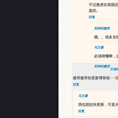
不过雅虎在美国
盘的。
回复
死神的微笑
嗯。。很多东
马文建
必须得懂啊，
死神的微笑
天域
建哥建哥快更新博客啦···
回复
马文建
我也想赶快更新，可是
回复