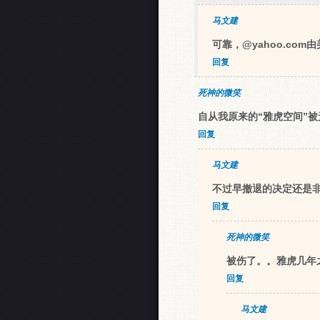
马文建
可靠，@yahoo.c
回复
死神的微笑
自从我原来的“雅虎空间”
回复
马文建
不过早撤退的决定还是
回复
死神的微笑
被伤了。。雅虎几年
回复
马文建