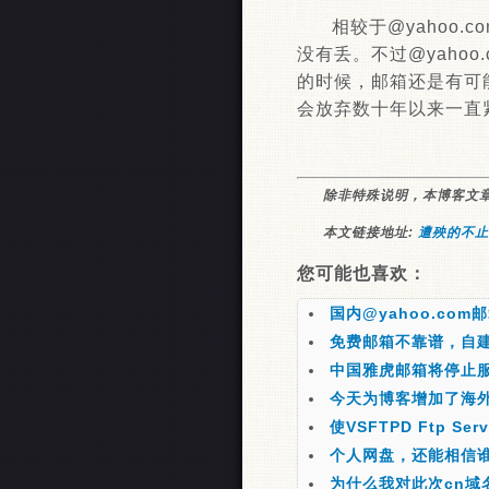
相较于@yahoo.
没有丢。不过@yahoo.c
的时候，邮箱还是有可
会放弃数十年以来一直
除非特殊说明，本博客文
本文链接地址:
遭殃的不止是
您可能也喜欢：
国内@yahoo.co
免费邮箱不靠谱，自
中国雅虎邮箱将停止
今天为博客增加了海外
使VSFTPD Ftp Se
个人网盘，还能相信
为什么我对此次cn域