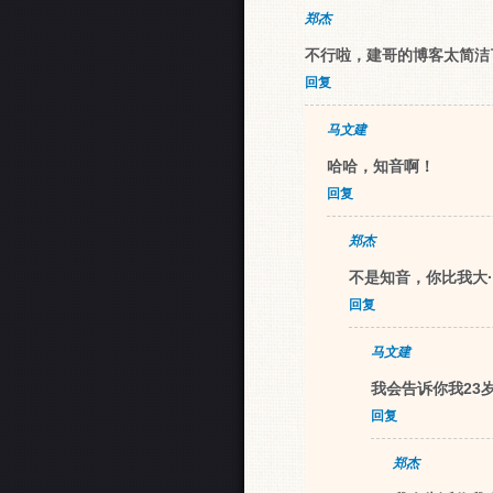
郑杰
不行啦，建哥的博客太简洁了，
回复
马文建
哈哈，知音啊！
回复
郑杰
不是知音，你比我大··
回复
马文建
我会告诉你我23
回复
郑杰