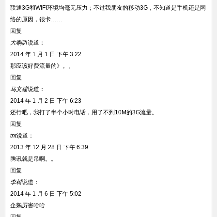
联通3G和WIFI环境均毫无压力；不过我朋友的移动3G，不知道是手机还是网
络的原因，很卡……
回复
大喇叭
说道：
2014 年 1 月 1 日 下午 3:22
那应该好费流量的》。。
回复
马文建
说道：
2014 年 1 月 2 日 下午 6:23
还行吧，我打了半个小时电话，用了不到10M的3G流量。
回复
tnt
说道：
2013 年 12 月 28 日 下午 6:39
腾讯就是吊啊。。
回复
李树
说道：
2014 年 1 月 6 日 下午 5:02
企鹅厉害哈哈