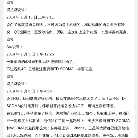
回复
马文建
说道：
2014 年 1 月 15 日 上午 9:11
说白了这就是语音聊天，不过因为是手机端的，和运营商的语音业务有冲
突，QQ也因此一直没敢推出。所以，这次加上这个功能，才显得很有亮点。
回复
Nin
说道：
2014 年 1 月 5 日 下午 12:26
一股浓浓的iOS扁平化风格,也懒得吐槽了。
不过说到4G..总感觉注定要和TD-SCDMA一样要悲剧。
回复
马文建
说道：
2014 年 1 月 6 日 下午 4:59
说到4G，我倒挺看好移动的。移动在3G时代忍得太久了，而且从推出TD-
SCDMA的时候开始，移动就开始准备发力4G了，可谓是厚积薄发。
在3G时代，移动输在了标准、终端和产业链上，如今，从标准上讲，移动已
经一定程度上和联通、电信站在了同一起跑线上，至少不像当初TD-SCDMA
和WCDMA的差距那么大；从终端上讲，iPhone、三星等大牌都已经开始推
出TD-LDE终端；而产业链，也比TD-SCDMA要成熟得多。更何况，移动最