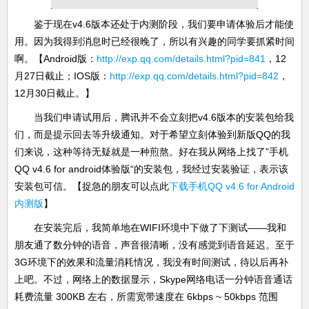
鉴于现在v4.6版本还处于内测阶段，我们要申请体验后才能使
用。因为我得到消息时已经很晚了，所以有兴趣的同学要抓紧时间
啊。【Android版：
http://exp.qq.com/details.html?pid=841
，12
月27日截止；IOS版：
http://exp.qq.com/details.html?pid=842
，
12月30日截止。】
当我们申请试用后，腾讯并不会立刻把v4.6版本的安装包给我
们，而是提示回去等升级通知。对于希望立刻体验到新版QQ的我
们来说，这种等待无疑就是一种煎熬。好在我从网络上找了”手机
QQ v4.6 for android体验版“的安装包，我经过安装验证，表示该
安装包可信。【捉急的朋友可以点此
下载手机QQ v4.6 for Android
内测版
】
在安装完后，我简单地在WIFI环境中下做了下测试——我和
朋友通了数分钟的语音，声音很清晰，没有感觉到语音延迟。至于
3G环境下的效果和流量消耗情况，我没有时间测试，待以后再补
上吧。不过，网络上的数据显示，Skype网络电话一分钟语音通话
耗费流量 300KB 左右，所需宽带速度在 6kbps ~ 50kbps 范围