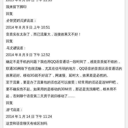
2015 年 8 月 28 日 下午 11:35
我来留下脚印
回复
全智贤奶贝多
说道：
2014 年 8 月 9 日 上午 10:51
音质实在太杂了，而已流量大，连接效果又不好！
回复
马文建
说道：
2014 年 8 月 9 日 下午 12:52
确定不是手机的问题？我也用QQ语音通话一段时间了，感觉音质挺不错的，
联通3G网络下也很流畅，尤其在信号弱的地方，QQ语音的音质比语音通话的
效果还好。移动3G就不好说了，网速慢、延时大，效果差是必然的。
至于流量，要是办了流量包的话也还可以接受；经常用的话还是连WIFI吧，
要不确实伤不起。如果用的是移动的30M/月，那还是洗洗睡吧，根本用不
起，否则聊个语音第二天房子就归移动了……
回复
游弋
说道：
2014 年 1 月 14 日 下午 11:24
这货和语音聊天有啥区别吗