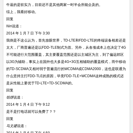
牛逼的是软实力，目前还不是其他两家一时半会所能企及的。
综上，我看好移动。
回复
Nin
说道：
2014 年 1 月 7 日 下午 3:30
我倒是不这么认为，首先放眼世界，TD-LTE和FDD-LTE的终端设备相差还是
太大，厂商普遍还是以FDD-TLE制式为首。另外，从各项成本上也决定了4G
不可能进行大范围覆盖，其主要覆盖范围还是以主城区为主，到了偏远郊区
以3G为辅助，事实上在国外也大多是4G+3G互相辅助的覆盖模式，而中移动
的TD-SCDMA又相对弱于普遍流行的WCDMA或CDMA2000，这也是联通为
什么坚持主打FDD-TLE的原因，毕竟FDD-TLE+WCDMA这种成熟的模式还
是从性能上要优于TD-LTE+TD-SCDMA的。
回复
馅饼
说道：
2014 年 1 月 4 日 下午 9:12
是不是打电话就可以免费了？？
回复
马文建
说道：