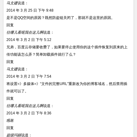
马文建
说道：
2014 年 3 月 25 日 下午 9:48
是不是QQ空间的原因？既然防盗链关闭了，那就不是这里的原因。
回复
往哪儿看呢我在这儿啊
说道：
2014 年 3 月 2 日 下午 5:12
兄弟，百度云存储要收费了，如果要停止使用你的这个插件恢复到原来的上
传功能该怎么弄？简单卸载插件就行了么？
回复
马文建
说道：
2014 年 3 月 2 日 下午 7:54
将设置=》多媒体=》“文件的完整URL”重新改为你的博客域名，然后禁用插
件就可以了。
回复
往哪儿看呢我在这儿啊
说道：
2014 年 3 月 2 日 下午 8:36
感谢
回复
超级玛丽
说道：