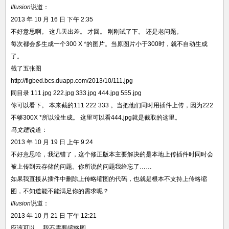
Illusion
说道：
2013 年 10 月 16 日 下午 2:35
不好意思啊。 这几天出差。 才回。 刚刚试了下。 还是老问题。
每次都会多生成一个300 X *的图片。当原图片小于300时，就不自动生成
了。
截了五张图
http://figbed.bcs.duapp.com/2013/10/111.jpg
同目录 111.jpg 222.jpg 333.jpg 444.jpg 555.jpg
你可以看下。 本来截的111 222 333 。当把他们同时用插件上传，因为222
不够300X *所以没生成。 这里可以看444.jpg就是截取的这里。
马文建
说道：
2013 年 10 月 19 日 上午 9:24
不好意思哈，我记错了，这个修正版本主要解决的是本地上传插件时同时会
被上传到云存储的问题。你所说的问题我给忘了……
如果我直接从插件中删除上传略缩图的代码，也就是根本不支持上传略缩
图，不知道能不能满足你的需求呢？
Illusion
说道：
2013 年 10 月 21 日 下午 12:21
应该可以。 我不需要缩略图。