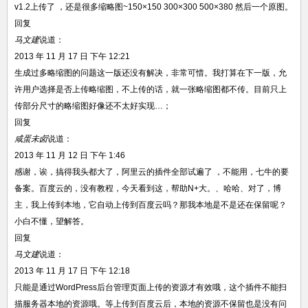
v1.2上传了 ，还是很多缩略图~150×150 300×300 500×380 然后一个原图。
回复
马文建
说道：
2013 年 11 月 17 日 下午 12:21
生成过多略缩图的问题这一版还没有解决，非常可惜。我打算在下一版，允
许用户选择是否上传略缩图，不上传的话，就一张略缩图都不传。目前只上
传部分尺寸的略缩图好像还不太好实现…；
回复
咸蛋未卤
说道：
2013 年 11 月 12 日 下午 1:46
感谢，诶，搞得我头都大了，阿里云的插件全部试遍了 ，不能用，七牛的要
备案。百度云的，没有教程，今天看到这，帮助N+大。、哈哈、对了，博
主，我上传到本地，它自动上传到百度云吗？那我本地是不是还在保留呢？
小白不懂，望解答。
回复
马文建
说道：
2013 年 11 月 17 日 下午 12:18
只能是通过WordPress后台管理页面上传的资源才有效哦，这个插件不能扫
描服务器本地的资源哦。等上传到百度云后，本地的资源不保留也是没有问