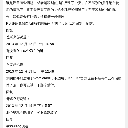
该是设置有些问题，或者是和别的插件产生了冲突。在不和别的插件配合使
用的情况下，肯定是没有问题的，这个我已经测试了；至于和别的插件配
合，貌似是会有问题，还得进一步修改。
PS:评论竟然自动跑到“删除评论”去了，所以才回复，见谅。
回复
音乐外链
说道：
2013 年 12 月 13 日 上午 10:58
有没有Discuz! X3.1 的呀
回复
马文建
说道：
2013 年 12 月 19 日 下午 12:48
我的插件只适用于WordPress，不适用于DZ。DZ官方现在不是有个云存储插
件了么，你可以试一下那个插件。
回复
音乐外链
说道：
2013 年 12 月 19 日 下午 5:57
那个早就不能用了，客服都跑路了
回复
qingwang
说道：