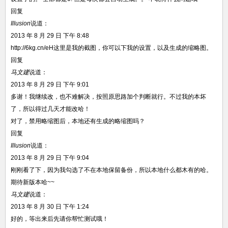
回复
Illusion
说道：
2013 年 8 月 29 日 下午 8:48
http://6kg.cn/eH这里是我的截图，你可以下我的设置，以及生成的缩略图。
回复
马文建
说道：
2013 年 8 月 29 日 下午 9:01
多谢！我继续改，也不难解决，按照原思路加个判断就行。不过我的本坏
了，所以得过几天才能改哈！
对了，禁用略缩图后，本地还有生成的略缩图吗？
回复
Illusion
说道：
2013 年 8 月 29 日 下午 9:04
刚刚看了下，因为我勾选了不在本地保留备份，所以本地什么都木有的哈。
期待新版本哈~~
马文建
说道：
2013 年 8 月 30 日 下午 1:24
好的，等出来后先请你帮忙测试哦！