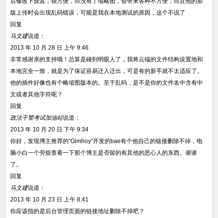
后修改下设置，很方便，而没有了缩略图，会带来各种不方便，而且他的那
版上传时会出现乱码错误，可能是我在本地测试的原因，这个不说了
回复
马文建
说道：
2013 年 10 月 28 日 上午 9:46
非常感谢亲的支持哦！总算是碰到明眼人了，我将云端的文件结构设置地和
本地完全一致，就是为了保证容易迁入迁出，可是有的新手就不太适应了。
他的插件好像也有个略缩图版本的。至于乱码，是不是你的文件名中含有中
文或者其他字符呢？
回复
政法干警考试加油站
说道：
2013 年 10 月 20 日 下午 9:34
你好，发现博主推荐的“Gimhoy”开发的bae有个他自己的链接删除不掉，电
脑小白一个劳烦查看一下那个博主是否留的有其他的恶心人的东西。谢谢
了。
回复
马文建
说道：
2013 年 10 月 23 日 上午 8:41
你应该指的是后台管理页面的链接地址删除不掉吧？