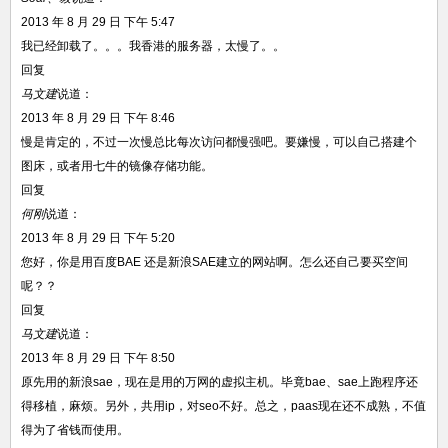
2013 年 8 月 29 日 下午 5:47
我已经卸载了。。。我香港的服务器，太慢了。。
回复
马文建
说道：
2013 年 8 月 29 日 下午 8:46
慢是肯定的，不过一次慢总比每次访问都慢强吧。要嫌慢，可以自己搭建个
图床，或者用七牛的镜像存储功能。
回复
何刚
说道：
2013 年 8 月 29 日 下午 5:20
您好，你是用百度BAE 还是新浪SAE建立的网站啊。怎么还自己要买空间
呢？？
回复
马文建
说道：
2013 年 8 月 29 日 下午 8:50
原先用的新浪sae，现在是用的万网的虚拟主机。毕竟bae、sae上跑程序还
得移植，麻烦。另外，共用ip，对seo不好。总之，paas现在还不成熟，不值
得为了省钱而使用。