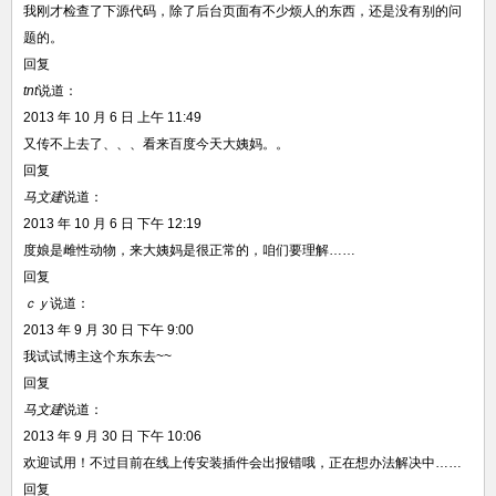
我刚才检查了下源代码，除了后台页面有不少烦人的东西，还是没有别的问
题的。
回复
tnt
说道：
2013 年 10 月 6 日 上午 11:49
又传不上去了、、、看来百度今天大姨妈。。
回复
马文建
说道：
2013 年 10 月 6 日 下午 12:19
度娘是雌性动物，来大姨妈是很正常的，咱们要理解……
回复
ｃｙ
说道：
2013 年 9 月 30 日 下午 9:00
我试试博主这个东东去~~
回复
马文建
说道：
2013 年 9 月 30 日 下午 10:06
欢迎试用！不过目前在线上传安装插件会出报错哦，正在想办法解决中……
回复