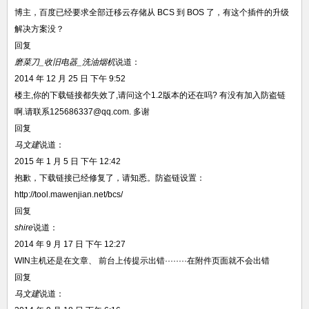
博主，百度已经要求全部迁移云存储从 BCS 到 BOS 了，有这个插件的升级
解决方案没？
回复
磨菜刀_收旧电器_洗油烟机
说道：
2014 年 12 月 25 日 下午 9:52
楼主,你的下载链接都失效了,请问这个1.2版本的还在吗? 有没有加入防盗链
啊.请联系125686337@qq.com. 多谢
回复
马文建
说道：
2015 年 1 月 5 日 下午 12:42
抱歉，下载链接已经修复了，请知悉。防盗链设置：
http://tool.mawenjian.net/bcs/
回复
shire
说道：
2014 年 9 月 17 日 下午 12:27
WIN主机还是在文章、 前台上传提示出错········在附件页面就不会出错
回复
马文建
说道：