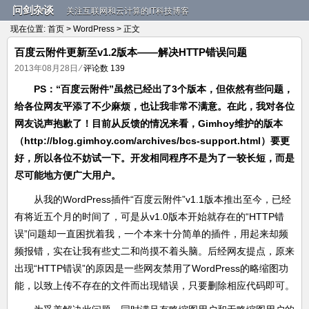
问剑杂谈
关注互联网和云计算的IT科技博客
现在位置:
首页
>
WordPress
> 正文
百度云附件更新至v1.2版本——解决HTTP错误问题
2013年08月28日
⁄
评论数 139
PS：“百度云附件”虽然已经出了3个版本，但依然有些问题，
给各位网友平添了不少麻烦，也让我非常不满意。在此，我对各位
网友说声抱歉了！目前从反馈的情况来看，Gimhoy维护的版本
（http://blog.gimhoy.com/archives/bcs-support.html）要更
好，所以各位不妨试一下。开发相同程序不是为了一较长短，而是
尽可能地方便广大用户。
从我的WordPress插件“百度云附件”v1.1版本推出至今，已经
有将近五个月的时间了，可是从v1.0版本开始就存在的“HTTP错
误”问题却一直困扰着我，一个本来十分简单的插件，用起来却频
频报错，实在让我有些丈二和尚摸不着头脑。后经网友提点，原来
出现“HTTP错误”的原因是一些网友禁用了WordPress的略缩图功
能，以致上传不存在的文件而出现错误，只要删除相应代码即可。