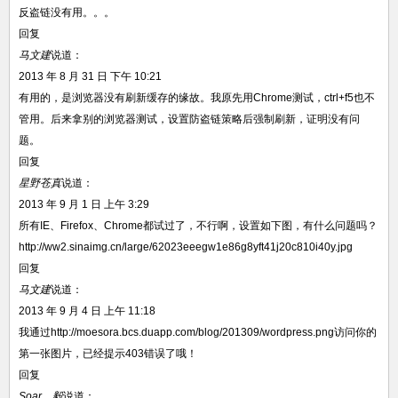
反盗链没有用。。。
回复
马文建
说道：
2013 年 8 月 31 日 下午 10:21
有用的，是浏览器没有刷新缓存的缘故。我原先用Chrome测试，ctrl+f5也不
管用。后来拿别的浏览器测试，设置防盗链策略后强制刷新，证明没有问
题。
回复
星野苍真
说道：
2013 年 9 月 1 日 上午 3:29
所有IE、Firefox、Chrome都试过了，不行啊，设置如下图，有什么问题吗？
http://ww2.sinaimg.cn/large/62023eeegw1e86g8yft41j20c810i40y.jpg
回复
马文建
说道：
2013 年 9 月 4 日 上午 11:18
我通过http://moesora.bcs.duapp.com/blog/201309/wordpress.png访问你的
第一张图片，已经提示403错误了哦！
回复
Soar、毅
说道：