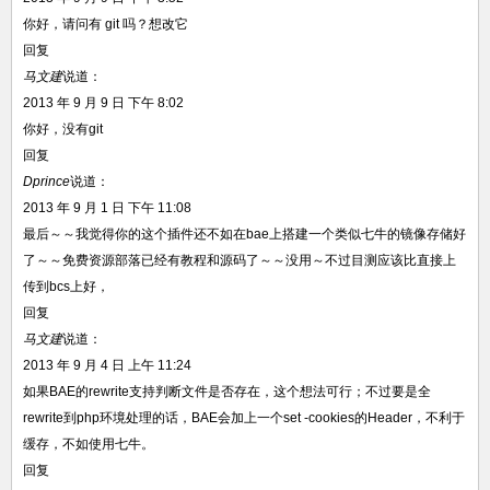
你好，请问有 git 吗？想改它
回复
马文建
说道：
2013 年 9 月 9 日 下午 8:02
你好，没有git
回复
Dprince
说道：
2013 年 9 月 1 日 下午 11:08
最后～～我觉得你的这个插件还不如在bae上搭建一个类似七牛的镜像存储好
了～～免费资源部落已经有教程和源码了～～没用～不过目测应该比直接上
传到bcs上好，
回复
马文建
说道：
2013 年 9 月 4 日 上午 11:24
如果BAE的rewrite支持判断文件是否存在，这个想法可行；不过要是全
rewrite到php环境处理的话，BAE会加上一个set -cookies的Header，不利于
缓存，不如使用七牛。
回复