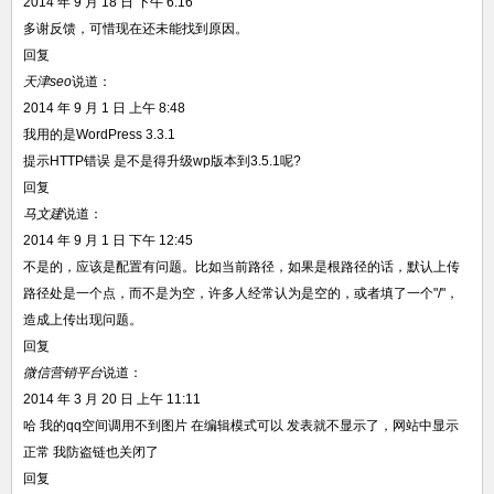
2014 年 9 月 18 日 下午 6:16
多谢反馈，可惜现在还未能找到原因。
回复
天津seo
说道：
2014 年 9 月 1 日 上午 8:48
我用的是WordPress 3.3.1
提示HTTP错误 是不是得升级wp版本到3.5.1呢?
回复
马文建
说道：
2014 年 9 月 1 日 下午 12:45
不是的，应该是配置有问题。比如当前路径，如果是根路径的话，默认上传
路径处是一个点，而不是为空，许多人经常认为是空的，或者填了一个"/"，
造成上传出现问题。
回复
微信营销平台
说道：
2014 年 3 月 20 日 上午 11:11
哈 我的qq空间调用不到图片 在编辑模式可以 发表就不显示了，网站中显示
正常 我防盗链也关闭了
回复