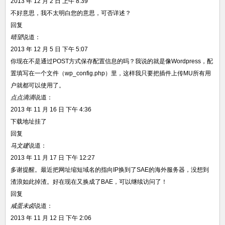
2013 年 12 月 2 日 上午 8:39
不好意思，我不太明白您的意思，可否详述？
回复
晴望
说道：
2013 年 12 月 5 日 下午 5:07
你现在不是通过POST方式保存配置信息的吗？我说的就是像Wordpress，配
置填写在一个文件（wp_config.php）里，这样我只要把插件上传MU所有用
户就都可以使用了。
点点滴滴
说道：
2013 年 11 月 16 日 下午 4:36
下载地址挂了
回复
马文建
说道：
2013 年 11 月 17 日 下午 12:27
多谢提醒。最近把网址缩短域名的指向IP换到了SAE的海外服务器，没想到
渣浪如此掉渣。好在现在又换成了BAE，可以继续访问了！
回复
咸蛋未卤
说道：
2013 年 11 月 12 日 下午 2:06