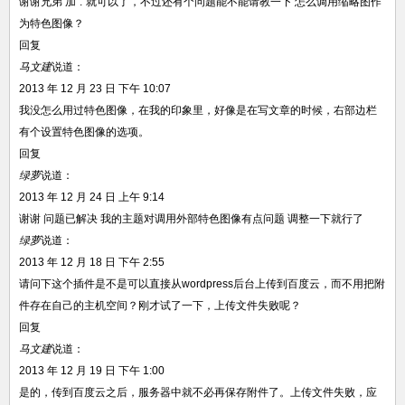
谢谢兄弟 加"."就可以了，不过还有个问题能不能请教一下 怎么调用缩略图作
为特色图像？
回复
马文建
说道：
2013 年 12 月 23 日 下午 10:07
我没怎么用过特色图像，在我的印象里，好像是在写文章的时候，右部边栏
有个设置特色图像的选项。
回复
绿萝
说道：
2013 年 12 月 24 日 上午 9:14
谢谢 问题已解决 我的主题对调用外部特色图像有点问题 调整一下就行了
绿萝
说道：
2013 年 12 月 18 日 下午 2:55
请问下这个插件是不是可以直接从wordpress后台上传到百度云，而不用把附
件存在自己的主机空间？刚才试了一下，上传文件失败呢？
回复
马文建
说道：
2013 年 12 月 19 日 下午 1:00
是的，传到百度云之后，服务器中就不必再保存附件了。上传文件失败，应