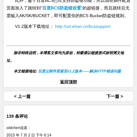
此外，鉴于百度BCS已经支持防盗链功能，所以我在插件配置
页面加入了跳转到“
百度BCS防盗链设置
”的超链接，而且跳转后无
需输入AK/SK/BUCKET，即可配置你的BCS Bucket防盗链规则。
V1.2版本下载地址：
http://url.ehan.cn/bcssupport
除非特殊说明，本博客文章均为原创，转载请以链接形式标明博文地
址。
本文链接地址:
百度云附件更新至v1.2版本——解决HTTP错误问题
返回顶部
< 上一篇
下一篇 >
139 条评论
oldchen
说道：
2015 年 7 月 2 日 下午 6:14