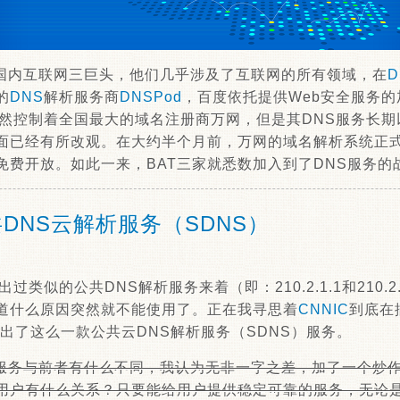
是国内互联网三巨头，他们几乎涉及了互联网的所有领域，在
D
的
DNS
解析服务商
DNSPod
，百度依托提供Web安全服务
虽然控制着全国最大的域名注册商万网，但是其DNS服务长
面已经有所改观。在大约半个月前，万网的域名解析系统正
免费开放。如此一来，BAT三家就悉数加入到了DNS服务的
共DNS云解析服务（SDNS）
过类似的公共DNS解析服务来着（即：210.2.1.1和210.2
道什么原因突然就不能使用了。正在我寻思着
CNNIC
到底在
出了这么一款公共云DNS解析服务（SDNS）服务。
服务与前者有什么不同，我认为无非一字之差，加了一个炒作
用户有什么关系？只要能给用户提供稳定可靠的服务，无论是