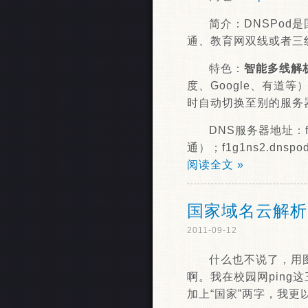
简介：DNSPo
通、教育网双线或者三线
特色：
智能多线解
度、Google、有道
时自动切换至别的服务
DNS服务器地址：f
通）；f1g1ns2.d
阅读全文 »
国家域名云解析
2011-09-12
什么也不说了，用
啊。我在校园网ping
加上“国家”两字，我