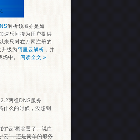
NS
解析领域亦是如
的加速乐间接为用户提供
期以来只对在万网注册的
式升级为
阿里云解析
，并
战场中。
阅读全文 »
.2.2两组DNS服务
搞什么的时候，没想到
的“云”概念罢了。说白
“云”，还是简单的服务