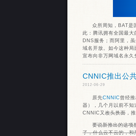
众所周知，BAT
此：腾讯拥有全国最大
DNS服务；而阿里，
域名开放。如今这种局
宣布向非万网域名永久
CNNIC推出公
2012-06-29
原先
CNNIC
曾经推出
器），几个月以前不知
CNNIC又
改头换面
，推
要说新推出的这项
了，什么云不云的，和