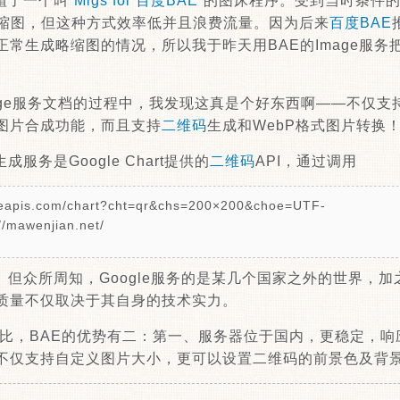
植了一个叫“
Migs for 百度BAE
”的图床程序。受到当时条件
生成略缩图，但这种方式效率低并且浪费流量。因为后来
百度BAE
常生成略缩图的情况，所以我于昨天用BAE的Image服务
mage服务文档的过程中，我发现这真是个好东西啊——不仅
图片合成功能，而且支持
二维码
生成和WebP格式图片转换
生成服务是Google Chart提供的
二维码
API，通过调用
gleapis.com/chart?cht=qr&chs=200×200&choe=UTF-
//mawenjian.net/
。但众所周知，Google服务的是某几个国家之外的世界，
质量不仅取决于其自身的技术实力。
务相比，BAE的优势有二：第一、服务器位于国内，更稳定，
不仅支持自定义图片大小，更可以设置二维码的前景色及背