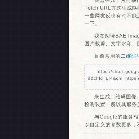
我曾在几个月前移
Fetch URL方式
一些网友反映有时不能正
一下。
我在阅读BAE I
图片裁剪、文字水印、
目前常用的
二维码
https://chart.goo
8&chld=L|4&chl=https:
来生成二维码图像
检测装置，所以其服务
与Google的服
以自定义的参数更多，