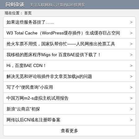
问剑杂谈
关注互联网和云计算的IT科技博客
现在位置：
首页
如果这些服务器挂了……
>
W3 Total Cache（WordPress缓存插件）生成缓存巨占空间
>
抢火车票不用慌，国家队帮你忙——人民网推出抢票工具
>
我移植的图床程序Migs for 百度BAE提供下载了！
>
Hi，百度BAE CDN！
>
解决无觅和评论啦插件非文章页加载js的问题
>
写了个“便民查询”小应用
>
中国万网m2-s虚拟主机试用报告
>
新浪“云商店”初探
>
网传以后CN域名注册即备案
>
查看更多